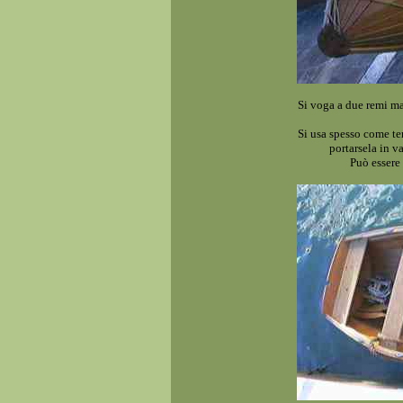
Si voga a due remi ma 
Si usa spesso come te
portarsela in v
Può essere