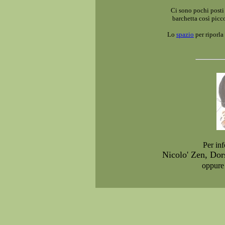
Ci sono pochi posti
barchetta così picc
Lo
spazio
per riporla 
Per inf
Nicolo' Zen, Do
oppure